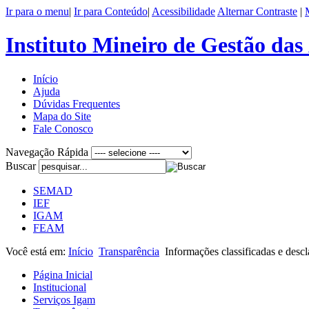
Ir para o menu
|
Ir para Conteúdo
|
Acessibilidade
Alternar Contraste
|
Instituto Mineiro de Gestão da
Início
Ajuda
Dúvidas Frequentes
Mapa do Site
Fale Conosco
Navegação Rápida
Buscar
SEMAD
IEF
IGAM
FEAM
Você está em:
Início
Transparência
Informações classificadas e descl
Página Inicial
Institucional
Serviços Igam